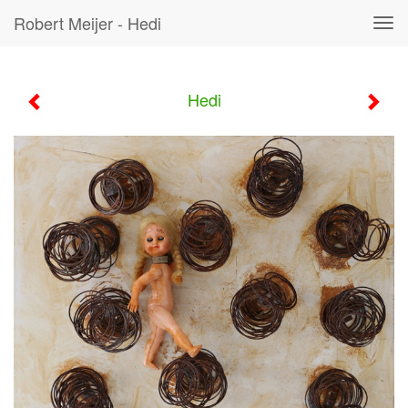
Robert Meijer - Hedi
Tog
navi
Hedi